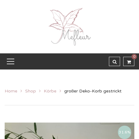
0
Home
Shop
Körbe
großer Deko-Korb gestrickt
31.6%