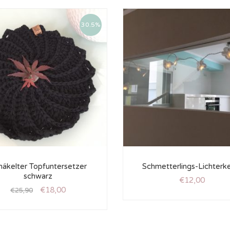
30.5%
häkelter Topfuntersetzer
Schmetterlings-Lichterk
schwarz
€
12,00
€
18,00
€
25,90