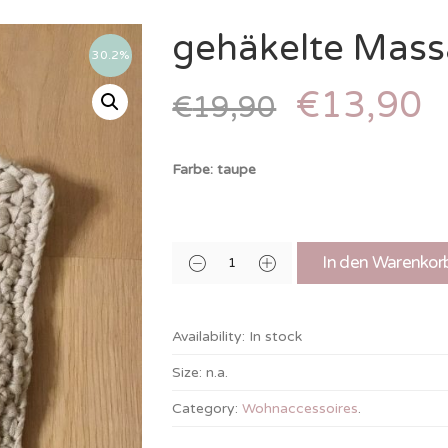
gehäkelte Mas
30.2%
€
13,90
€
19,90
Farbe: taupe
In den Warenkor
Availability:
In stock
Size:
n.a.
Category:
Wohnaccessoires
.