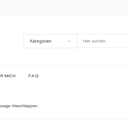
Kategorien
R MICH
F.A.Q
ssage-Waschlappen