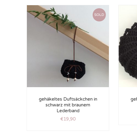
SOLD
gehäkeltes Duftsäckchen in
ge
schwarz mit braunem
Lederband
€
19,90