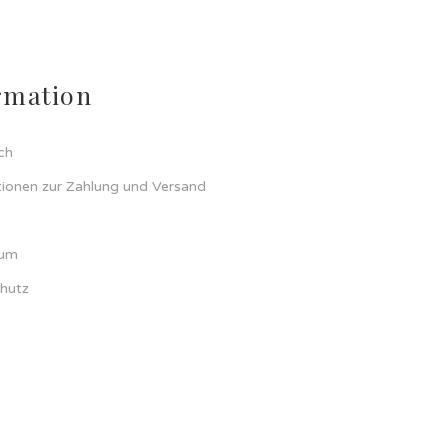
rmation
ch
tionen zur Zahlung und Versand
sum
hutz